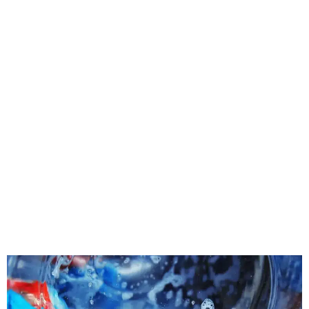
Blog & tips over
witgoed reparatie
Lees de laatste tips, nieuws en veelgestelde vragen
over witgoed reparatie. Directvakman deelt kennis en
advies over wasmachines, drogers en vaatwassers.