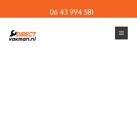
Ga
06 43 994 581
naar
de
inhoud