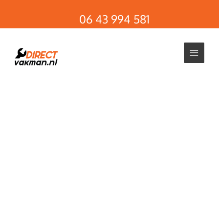
Ga
06 43 994 581
naar
de
inhoud
Ons