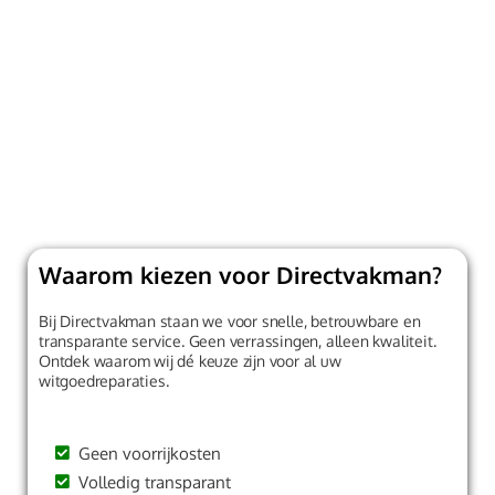
werkgebied
Bij Directvakman staan we klaar om u te helpen met
professionele witgoedreparaties in een groot
werkgebied.
Waarom kiezen voor Directvakman?
Bij Directvakman staan we voor snelle, betrouwbare en
transparante service. Geen verrassingen, alleen kwaliteit.
Ontdek waarom wij dé keuze zijn voor al uw
witgoedreparaties.
Geen voorrijkosten
Volledig transparant