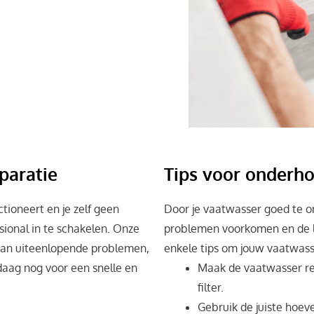
opt raken door kalkaanslag of
jes van de sproeiarmen
 werken.
paratie
Tips voor onderho
ioneert en je zelf geen
Door je vaatwasser goed te 
ssional in te schakelen. Onze
problemen voorkomen en de le
 van uiteenlopende problemen,
enkele tips om jouw vaatwass
daag nog voor een snelle en
Maak de vaatwasser re
filter.
Gebruik de juiste hoe