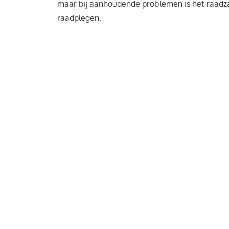
maar bij aanhoudende problemen is het raad
raadplegen.
Tips voor vaatwasser onder
Reinig de filters regelmatig van uw 
Vuil en etensresten kunnen zich ophopen in de 
de werking kan verstoren. Door de filters reg
je verstoppingen voorkomen en de levensduur 
Controleer de sproeiarmen van uw v