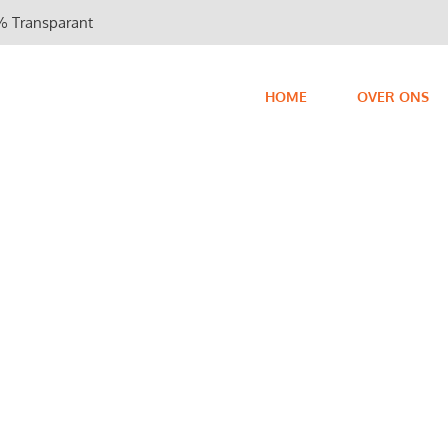
 Transparant
HOME
OVER ONS
reparatie
n monteurs, snelle service, en 3 maanden
oor uw vaatwasser.