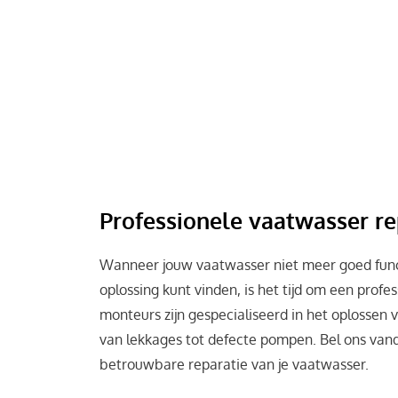
De sproeiarmen in je vaatwasser kunnen verst
etensresten. Controleer regelmatig of de gaat
schoon zijn, zodat de vaatwasser optimaal kan
Professionele vaatwasser re
Wanneer jouw vaatwasser niet meer goed funct
oplossing kunt vinden, is het tijd om een profe
monteurs zijn gespecialiseerd in het oplossen
van lekkages tot defecte pompen. Bel ons van
betrouwbare reparatie van je vaatwasser.