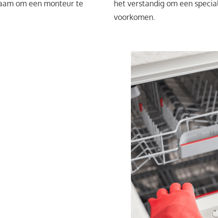
zaam om een monteur te
het verstandig om een special
voorkomen.
houd
vaatwasser
filters van je vaatwasser, wat
elmatig schoon te maken, kun
van je vaatwasser verlengen.
aatwasser