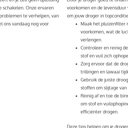
 te schakelen. Onze ervaren
voorkomen en de levensduur va
problemen te verhelpen, van
om jouw droger in topconditi
l ons vandaag nog voor
Maak het pluizenfilter
voorkomen, wat de luc
verlengen.
Controleer en reinig d
stof en vuil zich opho
Zorg ervoor dat de dro
trillingen en lawaai ti
Gebruik de juiste droo
stoffen om slijtage van
Reinig af en toe de bi
om stof en vuilophopin
efficiënter drogen.
Deze tips helpen om je droger