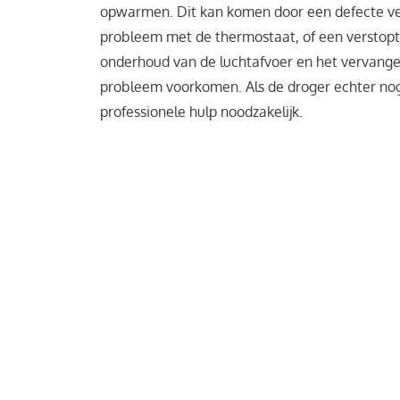
opwarmen. Dit kan komen door een defecte v
probleem met de thermostaat, of een verstopt
onderhoud van de luchtafvoer en het vervange
probleem voorkomen. Als de droger echter nog
professionele hulp noodzakelijk.
Tips voor droger onderhoud
Reinig regelmatig het pluizenfilter
Een van de eenvoudigste manieren om problem
voorkomen is door het pluizenfilter na elk geb