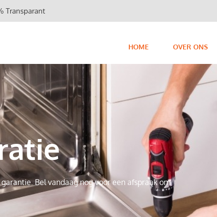
 Transparant
HOME
OVER ONS
ratie
 garantie. Bel vandaag nog voor een afspraak om