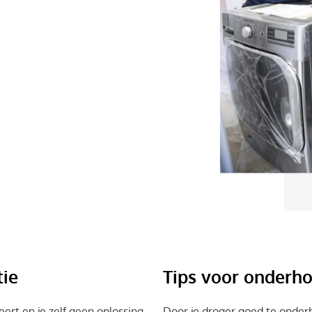
ger verminderen, maar vormt
orgen dat je droger niet goed
pluis vastzit in de afvoerslang
 belemmerd.
tie
Tips voor onderho
rt en je zelf geen oplossing
Door je droger goed te onde