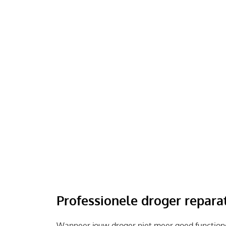
pluis kan niet alleen de efficiëntie van je dro
ook een brandgevaar.
Controleer de luchtafvoer
Een verstopping in de luchtafvoer kan ervoor z
werkt. Controleer regelmatig of er geen vuil of 
en zorg ervoor dat de luchtstroom niet wordt
Professionele droger repara
Wanneer jouw droger niet meer goed functionee