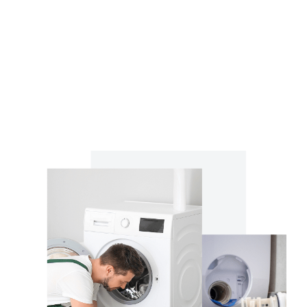
Het is belangrijk om deze slangen regelmatig te controleren
op tekenen van slijtage of verstoppingen. Mocht er een
probleem zijn met de slang, vervang deze dan zo snel
mogelijk om grotere problemen, zoals lekkages, te
voorkomen.