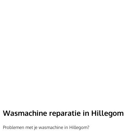
Wasmachine
reparatie
Hillegom
Directe wasmachine reparatie in Hillegom. Ervaren
monteurs, snelle service, en 3 maanden garantie. Bel
vandaag nog voor een afspraak!
Wasmachine reparatie in Hillegom
Problemen met je wasmachine in Hillegom?