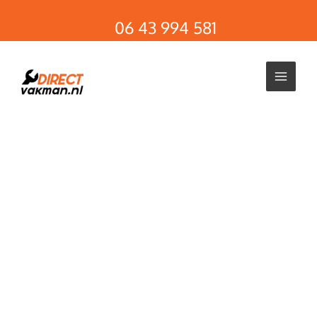
Ga
06 43 994 581
naar
de
inhoud